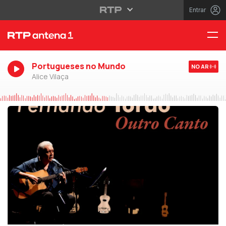
Entrar
Portugueses no Mundo
NO AR
Alice Vilaça