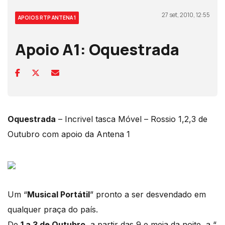
27 set, 2010, 12:55
APOIOS RTP ANTENA 1
Apoio A1: Oquestrada
Oquestrada
– Incrivel tasca Móvel – Rossio 1,2,3 de
Outubro com apoio da Antena 1
Um “
Musical Portátil
” pronto a ser desvendado em
qualquer praça do país.
De
1 a 3 de Outubro
, a partir das 9 e meia da noite, a “