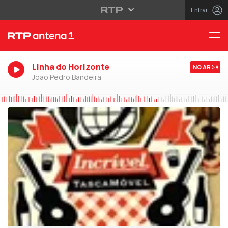
Entrar
Linha do Horizonte
NO AR
João Pedro Bandeira