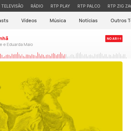
TELEVISÃO
RÁDIO
RTP PLAY
RTP PALCO
RTP ZIG ZA
asts
Vídeos
Música
Notícias
Outros 
(abre em nova jane
nhã
NO AR
de e Eduarda Maio