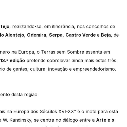
tejo
, realizando-se, em itinerância, nos concelhos de
do Alentejo
,
Odemira
,
Serpa
,
Castro Verde
e
Beja
, de
género na Europa, o Terras sem Sombra assenta em
A
13.ª edição
pretende sobrelevar ainda mais estes três
ório de gentes, cultura, inovação e empreendedorismo.
ento desta região.
icais na Europa dos Séculos XVI-XX” é o mote para esta
a W. Kandinsky, se centra no diálogo entre a
Arte e o