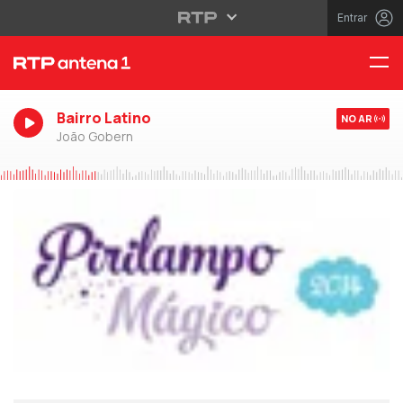
Entrar
Bairro Latino
NO AR
João Gobern