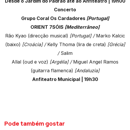
Desde o Jardim do Padrão até ao Anfiteatro | 19h00
Concerto
Grupo Coral Os Cardadores
[Portugal]
ORIENT 7SÓIS
[Mediterrâneo]
Rão Kyao (direcção musical)
[Portugal] /
Marko Kalcic
(baixo)
[Croácia] /
Kelly Thoma (lira de creta)
[Grécia]
/
Salim
Allal (oud e voz)
[Argélia] /
Miguel Angel Ramos
(guitarra flamenca)
[Andaluzia]
Anfiteatro Municipal | 19h30
Pode também gostar