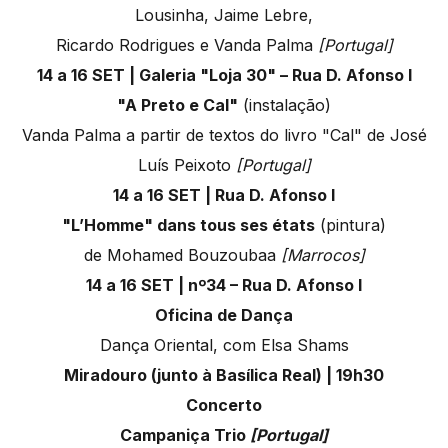
Lousinha, Jaime Lebre,
Ricardo Rodrigues e Vanda Palma
[Portugal]
14 a 16 SET | Galeria "Loja 30" – Rua D. Afonso I
"A Preto e Cal"
(instalação)
Vanda Palma a partir de textos do livro "Cal" de José
Luís Peixoto
[Portugal]
14 a 16 SET | Rua D. Afonso I
"L’Homme" dans tous ses états
(pintura)
de Mohamed Bouzoubaa
[Marrocos]
14 a 16 SET | nº34 – Rua D. Afonso I
Oficina de Dança
Dança Oriental, com Elsa Shams
Miradouro (junto à Basílica Real) | 19h30
Concerto
Campaniça Trio
[Portugal]