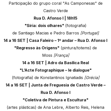
Participação do grupo coral "As Camponesas" de
Castro Verde
Rua D. Afonso I | 18h15
"Síria: dois olhares"
(fotografia)
de Santiago Macias e Pedro Barros
[Portugal]
14 a 16 SET | Casa Faleiro – 1º andar – Rua D. Afonso I
"Regresso às Origens"
(pintura/totems) de
Moss
[França]
14 a 16 SET | Adro da Basílica Real
"L’Acte Fotographique – le dialogue"
(fotografia) de Konstantinos Ignatiadis
[Grécia]
14 a 16 SET | Junta de Freguesia de Castro Verde –
Rua D. Afonso I
"Coletiva de Pintura e Escultura"
(artes plásticas) de
Ana Lebre, Alberto Reis, Helena