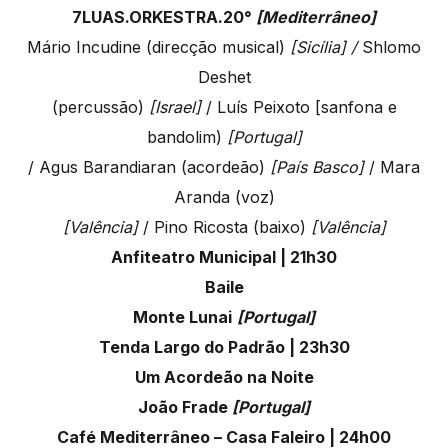
7LUAS.ORKESTRA.20°
[Mediterrâneo]
Mário Incudine (direcção musical)
[Sicília] /
Shlomo
Deshet
(percussão)
[Israel]
/ Luís Peixoto [sanfona e
bandolim)
[Portugal]
/ Agus Barandiaran (acordeão)
[País Basco]
/ Mara
Aranda (voz)
[Valência]
/ Pino Ricosta (baixo)
[Valência]
Anfiteatro Municipal | 21h30
Baile
Monte Lunai
[Portugal]
Tenda Largo do Padrão | 23h30
Um Acordeão na Noite
João Frade
[Portugal]
Café Mediterrâneo – Casa Faleiro | 24h00