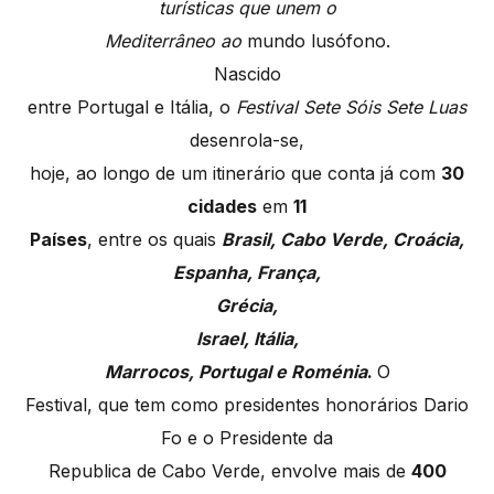
turísticas que unem o
Mediterrâneo ao
mundo lusófono.
Nascido
entre Portugal e Itália, o
Festival Sete Sóis Sete Luas
desenrola-se,
hoje, ao longo de um itinerário que conta já com
30
cidades
em
11
Países
, entre os quais
Brasil, Cabo Verde, Croácia,
Espanha, Franc
a,
Gr
é
cia,
Israel, It
á
lia,
Marrocos, Portugal e Rom
é
nia
.
O
Festival, que tem como presidentes honorários Dario
Fo e o Presidente da
Republica de Cabo Verde, envolve mais de
400