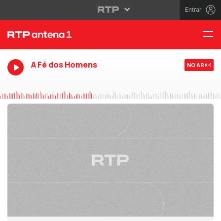
Entrar
A Fé dos Homens
NO AR