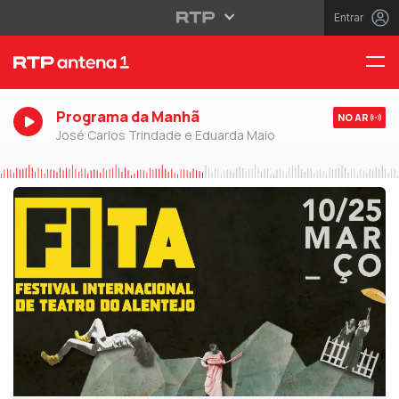
Entrar
Programa da Manhã
NO AR
José Carlos Trindade e Eduarda Maio