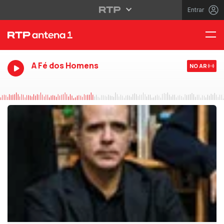
Entrar
A Fé dos Homens
NO AR