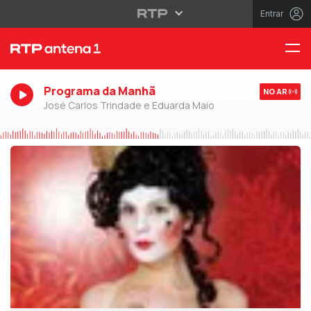
Entrar
Programa da Manhã
NO AR
José Carlos Trindade e Eduarda Maio