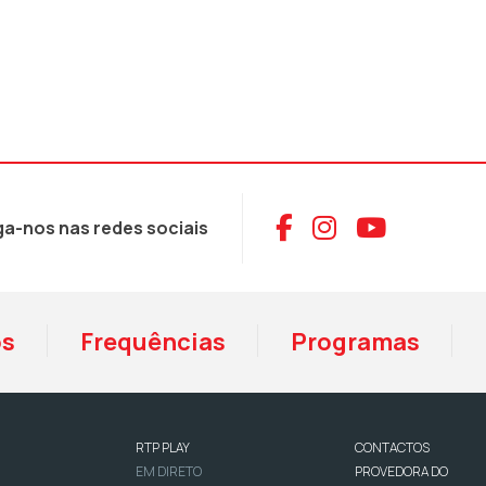
Aceder ao Face
Aceder ao I
Aceder 
ga-nos nas redes sociais
os
Frequências
Programas
RTP PLAY
CONTACTOS
EM DIRETO
PROVEDORA DO