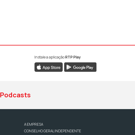
Instale a aplicação
RTP Play
book da RTP Antena 1
nstagram da RTP Antena 1
ao YouTube da RTP Antena 1
Podcasts
A EMPRESA
CONSELHO GERAL INDEPENDENTE