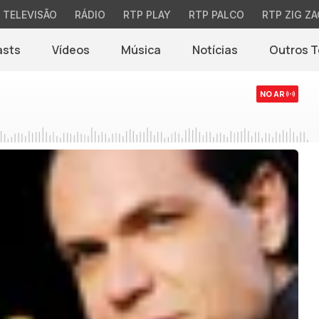
TELEVISÃO
RÁDIO
RTP PLAY
RTP PALCO
RTP ZIG ZA
asts
Vídeos
Música
Notícias
Outros 
(abre em nova jane
NO AR