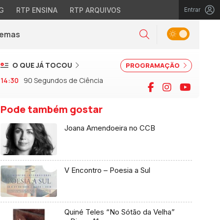
G
RTP ENSINA
RTP ARQUIVOS
Entrar
Alternar tema
Temas
la)
Pesquisar
O QUE JÁ TOCOU
PROGRAMAÇÃO
14:30
90 Segundos de Ciência
Facebook
Instagram
YouTu
Pode também gostar
Joana Amendoeira no CCB
V Encontro – Poesia a Sul
Quiné Teles “No Sótão da Velha”