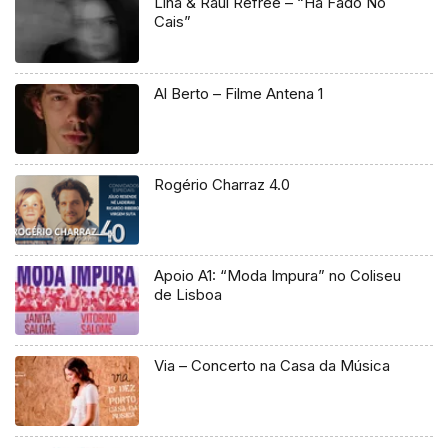
Lina & Raul Refree – “Há Fado No
Cais”
Al Berto – Filme Antena 1
Rogério Charraz 4.0
Apoio A1: “Moda Impura” no Coliseu
de Lisboa
Via – Concerto na Casa da Música