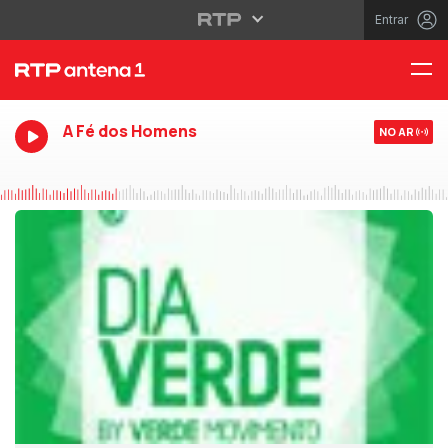
Entrar
A Fé dos Homens
NO AR