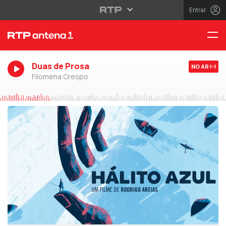
Entrar
Duas de Prosa
NO AR
Filomena Crespo