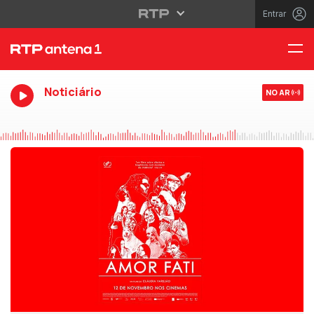
Entrar
Noticiário
NO AR