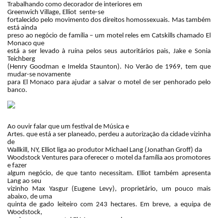
Trabalhando como decorador de interiores em
Greenwich Village, Elliot sente-se
fortalecido pelo movimento dos direitos homossexuais. Mas também
está ainda
preso ao negócio de família – um motel reles em Catskills chamado El
Monaco que
está a ser levado à ruína pelos seus autoritários pais, Jake e Sonia
Teichberg
(Henry Goodman e Imelda Staunton). No Verão de 1969, tem que
mudar-se novamente
para El Monaco para ajudar a salvar o motel de ser penhorado pelo
banco.
Ao ouvir falar que um festival de Música e
Artes. que está a ser planeado, perdeu a autorização da cidade vizinha
de
Wallkill, NY, Elliot liga ao produtor Michael Lang (Jonathan Groff) da
Woodstock Ventures para oferecer o motel da família aos promotores
e fazer
algum negócio, de que tanto necessitam. Elliot também apresenta
Lang ao seu
vizinho Max Yasgur (Eugene Levy), proprietário, um pouco mais
abaixo, de uma
quinta de gado leiteiro com
243 hectares
. Em breve, a equipa de
Woodstock,