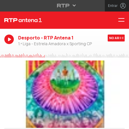
Entrar
Desporto - RTP Antena 1
NO AR
1.ª Liga - Estrela Amadora x Sporting CP