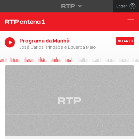
Entrar
Programa da Manhã
NO AR
José Carlos Trindade e Eduarda Maio