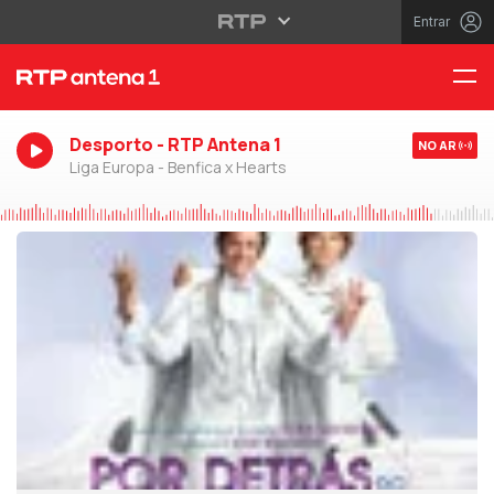
Entrar
Desporto - RTP Antena 1
NO AR
Liga Europa - Benfica x Hearts