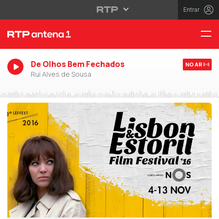
Entrar
De Olhos Bem Fechados
NO AR
Rui Alves de Sousa