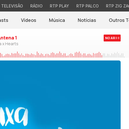
TELEVISÃO
RÁDIO
RTP PLAY
RTP PALCO
RTP ZIG ZA
asts
Vídeos
Música
Notícias
Outros 
(abre em nova jane
Antena 1
NO AR
a x Hearts