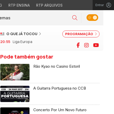
G
RTP ENSINA
RTP ARQUIVOS
Entrar
Alternar tema
Temas
la)
Pesquisar
O QUE JÁ TOCOU
PROGRAMAÇÃO
20:55
Liga Europa
Facebook
Instagram
YouTu
Pode também gostar
Rão Kyao no Casino Estoril
A Guitarra Portuguesa no CCB
Concerto Por Um Novo Futuro