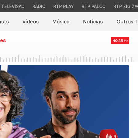
TELEVISÃO
RÁDIO
RTP PLAY
RTP PALCO
RTP ZIG ZA
asts
Vídeos
Música
Notícias
Outros 
(abre em nova jane
es
NO AR