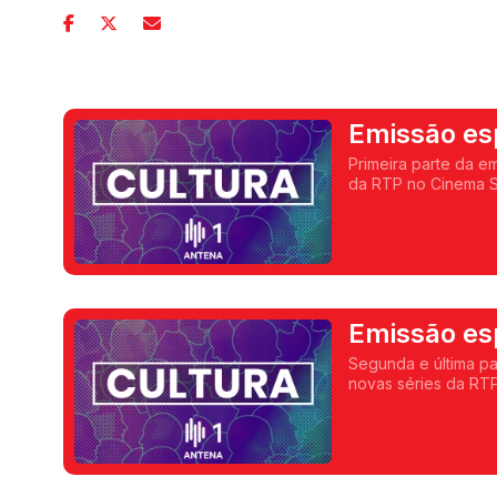
Emissão esp
Primeira parte da e
da RTP no Cinema S
Carina Jorge.
Emissão esp
Segunda e última p
novas séries da RT
de Sousa e Carina J