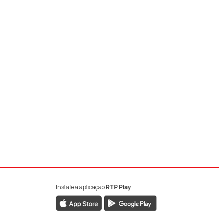
Instale a aplicação
RTP Play
book da RTP Antena 1
nstagram da RTP Antena 1
ao YouTube da RTP Antena 1