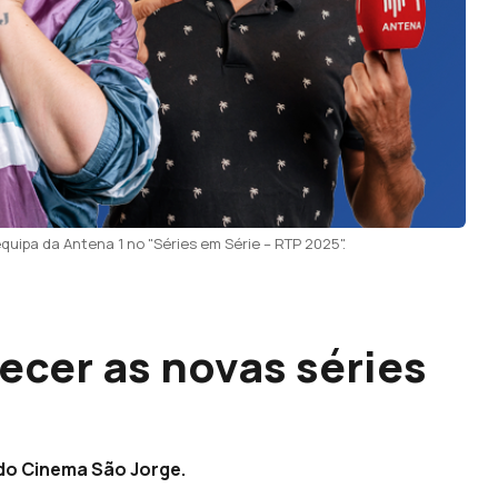
equipa da Antena 1 no "Séries em Série – RTP 2025".
ecer as novas séries
 do Cinema São Jorge.