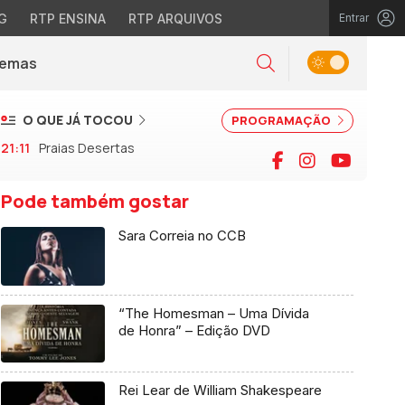
G
RTP ENSINA
RTP ARQUIVOS
Entrar
Alternar tema
Temas
la)
Pesquisar
O QUE JÁ TOCOU
PROGRAMAÇÃO
21:11
Praias Desertas
Facebook
Instagram
YouTu
Pode também gostar
Sara Correia no CCB
“The Homesman – Uma Dívida
de Honra” – Edição DVD
Rei Lear de William Shakespeare