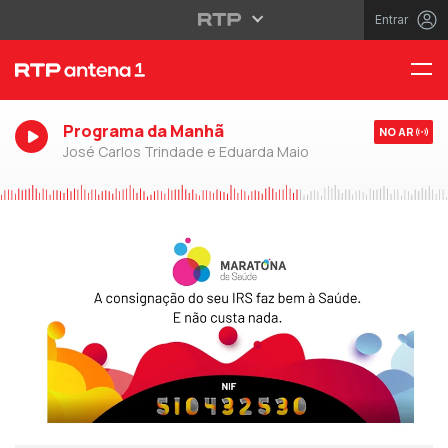
Entrar
Programa da Manhã
NO AR
José Carlos Trindade e Eduarda Maio