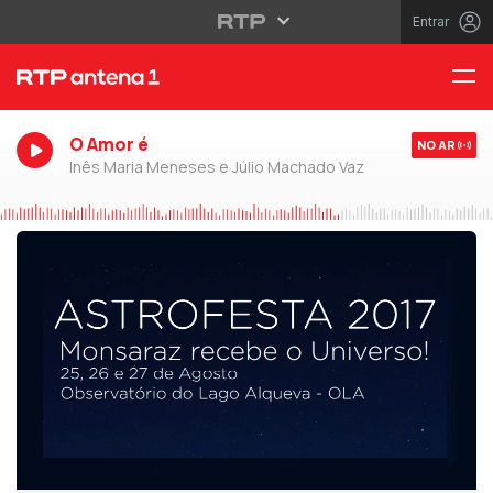
Entrar
O Amor é
NO AR
Inês Maria Meneses e Júlio Machado Vaz