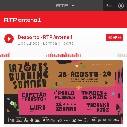
Entrar
Desporto - RTP Antena 1
NO AR
Liga Europa - Benfica x Hearts