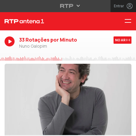
Entrar
33 Rotações por Minuto
NO AR
Nuno Galopim