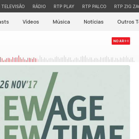
TELEVISÃO
RÁDIO
RTP PLAY
RTP PALCO
RTP ZIG ZA
asts
Vídeos
Música
Notícias
Outros 
(abre em nova jane
NO AR