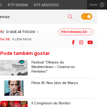
G
RTP ENSINA
RTP ARQUIVOS
Entrar
Alternar tema
Temas
la)
Pesquisar
O QUE JÁ TOCOU
PROGRAMAÇÃO
04:58
A Little More
Facebook
Instagram
YouTu
Pode também gostar
Festival “Olhares do
Mediterrâneo – Cinema no
Feminino”
Filme A1: Nos Idos de Março
II Congresso do Bombo