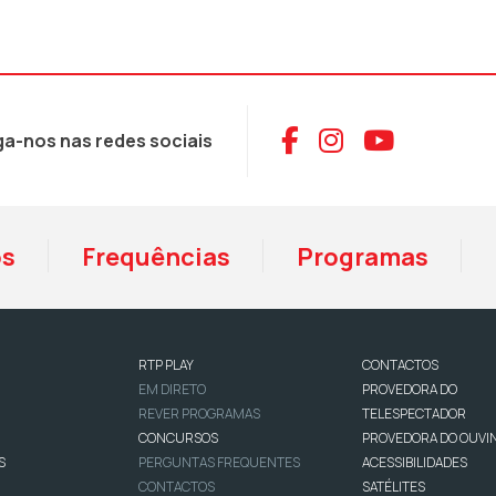
Aceder ao Face
Aceder ao I
Aceder 
ga-nos nas redes sociais
os
Frequências
Programas
RTP PLAY
CONTACTOS
EM DIRETO
PROVEDORA DO
REVER PROGRAMAS
TELESPECTADOR
CONCURSOS
PROVEDORA DO OUVI
S
PERGUNTAS FREQUENTES
ACESSIBILIDADES
CONTACTOS
SATÉLITES