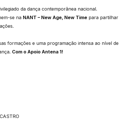
ivilegiado da dança contemporânea nacional.
únem-se na
NANT – New Age, New Time
para partilhar
ivações.
rsas formações e uma programação intensa ao nível de
dança.
Com o Apoio Antena 1!
O CASTRO