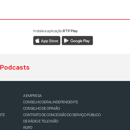
Instale a aplicação
RTP Play
book da RTP Antena 1
nstagram da RTP Antena 1
ao YouTube da RTP Antena 1
Podcasts
A EMPRESA
CONSELHO GERAL INDEPENDENTE
CONSELHO DE OPINIÃO
NTE
CONTRATO DE CONCESSÃO DO SERVIÇO PÚBLICO
DE RÁDIO E TELEVISÃO
RGPD