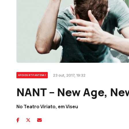
23 out, 2017, 19:32
APOIOS RTP ANTENA 1
NANT – New Age, Ne
No Teatro Viriato, em Viseu