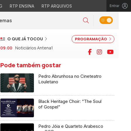
G
RTP ENSINA
RTP ARQUIVOS
Entrar
Alternar tema
Temas
la)
Pesquisar
O QUE JÁ TOCOU
PROGRAMAÇÃO
09:00
Noticiários Antena1
Facebook
Instagram
YouTu
Pode também gostar
Pedro Abrunhosa no Cineteatro
Louletano
Black Heritage Choir: “The Soul
of Gospel”
Pedro Jóia e Quarteto Arabesco