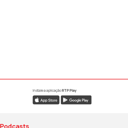
Instale a aplicação
RTP Play
book da RTP Antena 1
nstagram da RTP Antena 1
ao YouTube da RTP Antena 1
Podcasts