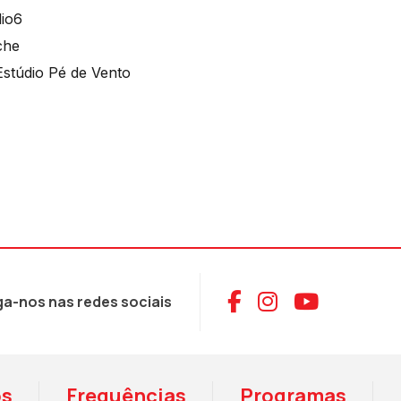
dio6
che
stúdio Pé de Vento
Aceder ao Face
Aceder ao I
Aceder 
ga-nos nas redes sociais
os
Frequências
Programas