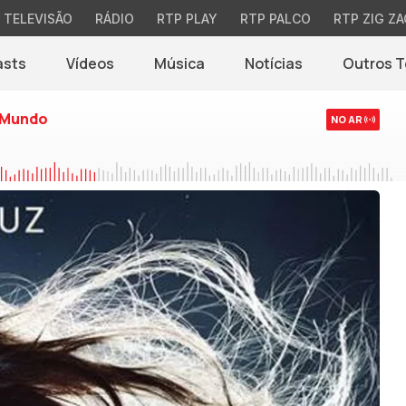
TELEVISÃO
RÁDIO
RTP PLAY
RTP PALCO
RTP ZIG ZA
asts
Vídeos
Música
Notícias
Outros 
(abre em nova jane
 Mundo
NO AR