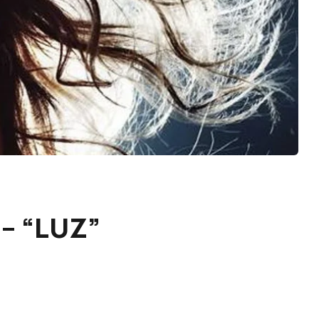
 – “LUZ”