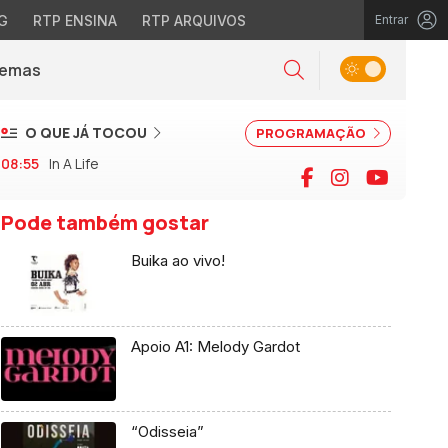
G
RTP ENSINA
RTP ARQUIVOS
Entrar
Alternar tema
Temas
la)
Pesquisar
O QUE JÁ TOCOU
PROGRAMAÇÃO
08:55
In A Life
Facebook
Instagram
YouTu
Pode também gostar
Buika ao vivo!
Apoio A1: Melody Gardot
“Odisseia”