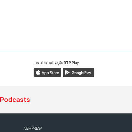
Instale a aplicação
RTP Play
book da RTP Antena 1
nstagram da RTP Antena 1
ao YouTube da RTP Antena 1
Podcasts
A EMPRESA