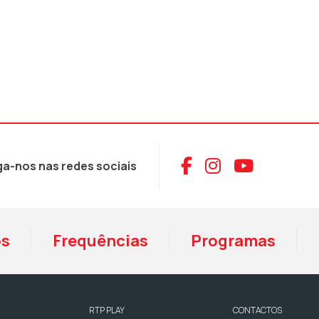
Aceder ao Face
Aceder ao I
Aceder 
ga-nos nas redes sociais
os
Frequências
Programas
RTP PLAY
CONTACTOS