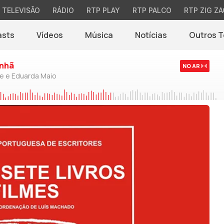
TELEVISÃO
RÁDIO
RTP PLAY
RTP PALCO
RTP ZIG ZA
asts
Vídeos
Música
Notícias
Outros 
(abre em nova jane
nhã
NO AR
de e Eduarda Maio