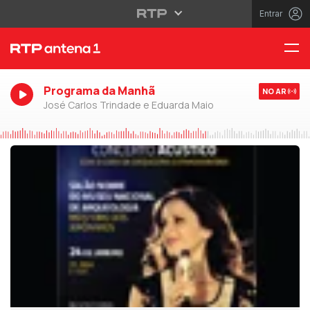
Entrar
Programa da Manhã
NO AR
José Carlos Trindade e Eduarda Maio