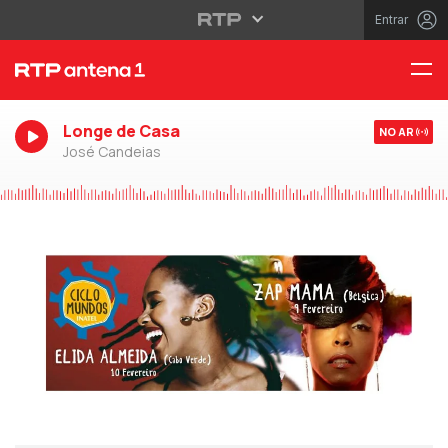
Entrar
Longe de Casa
NO AR
José Candeias