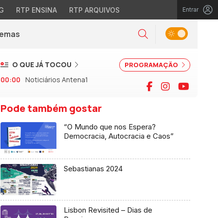
G
RTP ENSINA
RTP ARQUIVOS
Entrar
Alternar tema
Temas
la)
Pesquisar
O QUE JÁ TOCOU
PROGRAMAÇÃO
00:00
Noticiários Antena1
Facebook
Instagram
YouTu
Pode também gostar
“O Mundo que nos Espera?
Democracia, Autocracia e Caos”
Sebastianas 2024
Lisbon Revisited – Dias de