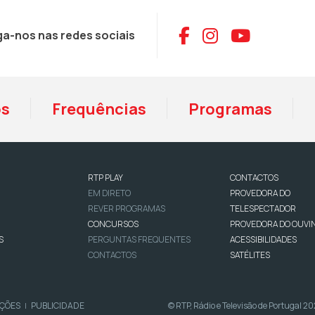
Aceder ao Face
Aceder ao I
Aceder 
ga-nos nas redes sociais
os
Frequências
Programas
RTP PLAY
CONTACTOS
EM DIRETO
PROVEDORA DO
REVER PROGRAMAS
TELESPECTADOR
CONCURSOS
PROVEDORA DO OUVI
S
PERGUNTAS FREQUENTES
ACESSIBILIDADES
CONTACTOS
SATÉLITES
IÇÕES
PUBLICIDADE
© RTP, Rádio e Televisão de Portugal 2
|