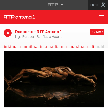
Entrar
Desporto - RTP Antena 1
NO AR
Liga Europa - Benfica x Hearts