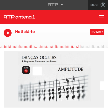
Entrar
Noticiário
NO AR