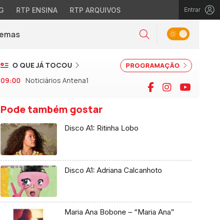
G
RTP ENSINA
RTP ARQUIVOS
Entrar
Alternar tema
Temas
la)
Pesquisar
O QUE JÁ TOCOU
PROGRAMAÇÃO
09:00
Noticiários Antena1
Facebook
Instagram
YouTu
Pode também gostar
Disco A1: Ritinha Lobo
Disco A1: Adriana Calcanhoto
Maria Ana Bobone – “Maria Ana”