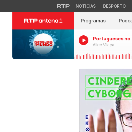
NOTÍCIAS
DESPORTO
Programas
Podc
Portugueses no
Alice Vilaça