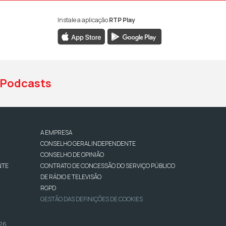
Instale a aplicação
RTP Play
book da RTP Antena 1
nstagram da RTP Antena 1
ao YouTube da RTP Antena 1
Podcasts
A EMPRESA
CONSELHO GERAL INDEPENDENTE
CONSELHO DE OPINIÃO
NTE
CONTRATO DE CONCESSÃO DO SERVIÇO PÚBLICO
DE RÁDIO E TELEVISÃO
RGPD
GESTÃO DAS DEFINIÇÕES DE COOKIES
026