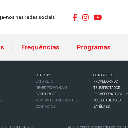
Aceder ao Face
Aceder ao I
Aceder 
ga-nos nas redes sociais
os
Frequências
Programas
RTP PLAY
CONTACTOS
EM DIRETO
PROVEDORA DO
REVER PROGRAMAS
TELESPECTADOR
CONCURSOS
PROVEDORA DO OUVI
S
PERGUNTAS FREQUENTES
ACESSIBILIDADES
CONTACTOS
SATÉLITES
IÇÕES
PUBLICIDADE
© RTP, Rádio e Televisão de Portugal 2
|