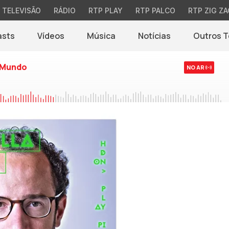
TELEVISÃO
RÁDIO
RTP PLAY
RTP PALCO
RTP ZIG ZA
asts
Vídeos
Música
Notícias
Outros 
(abre em nova jane
 Mundo
NO AR