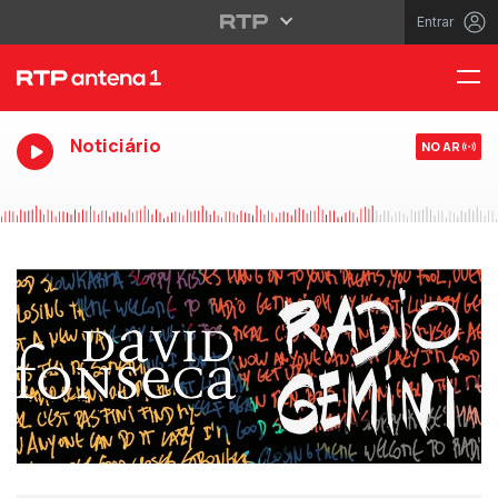
Entrar
Noticiário
NO AR