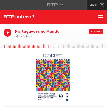
Entrar
Portugueses no Mundo
NO AR
Alice Vilaça