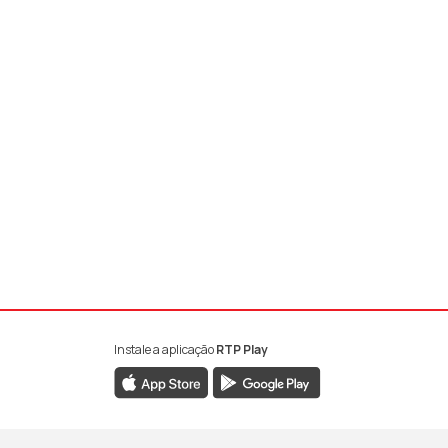
Instale a aplicação
RTP Play
book da RTP Antena 1
nstagram da RTP Antena 1
ao YouTube da RTP Antena 1