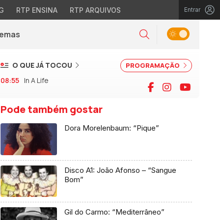
G
RTP ENSINA
RTP ARQUIVOS
Entrar
Alternar tema
Temas
la)
Pesquisar
O QUE JÁ TOCOU
PROGRAMAÇÃO
08:55
In A Life
Facebook
Instagram
YouTu
Pode também gostar
Dora Morelenbaum: “Pique”
Disco A1: João Afonso – “Sangue
Bom”
Gil do Carmo: “Mediterrâneo”