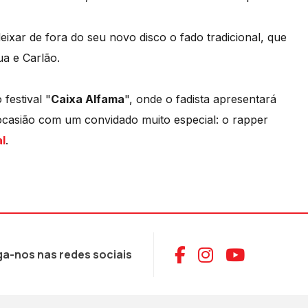
ixar de fora do seu novo disco o fado tradicional, que
ua e Carlão.
festival "
Caixa Alfama
", onde o fadista apresentará
ocasião com um convidado muito especial: o rapper
l
.
Aceder ao Face
Aceder ao I
Aceder 
ga-nos nas redes sociais