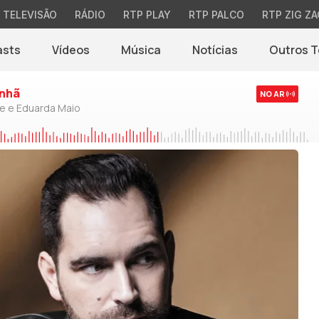
TELEVISÃO
RÁDIO
RTP PLAY
RTP PALCO
RTP ZIG ZA
asts
Vídeos
Música
Notícias
Outros 
(abre em nova jane
nhã
NO AR
de e Eduarda Maio