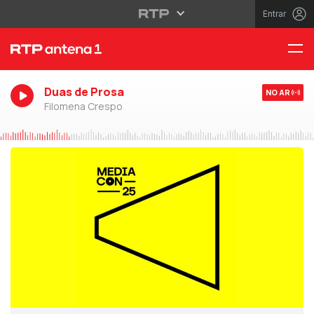
Entrar
Duas de Prosa
NO AR
Filomena Crespo