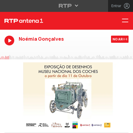
Entrar
Noémia Gonçalves
NO AR