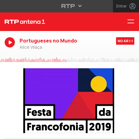
Entrar
Portugueses no Mundo
NO AR
Alice Vilaça