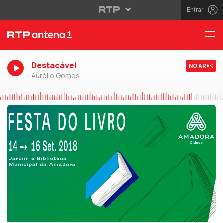
Entrar
Destacável
NO AR
Aurélio Gomes