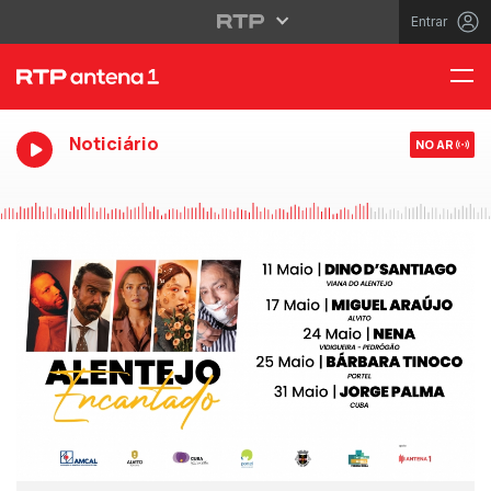
Entrar
Noticiário
NO AR