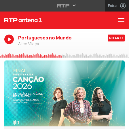
Entrar
Portugueses no Mundo
NO AR
Alice Vilaça