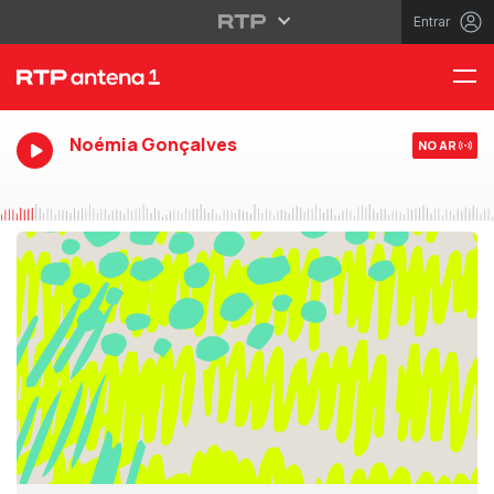
Entrar
Noémia Gonçalves
NO AR