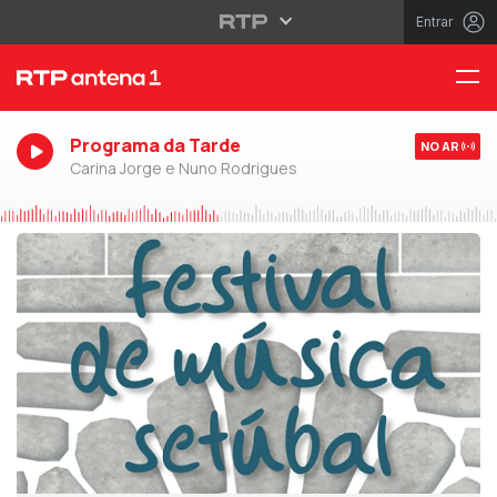
Entrar
Programa da Tarde
NO AR
Carina Jorge e Nuno Rodrigues