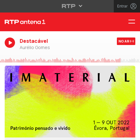
Entrar
Destacável
NO AR
Aurélio Gomes