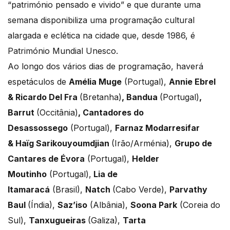
“património pensado e vivido” e que durante uma
semana disponibiliza uma programação cultural
alargada e eclética na cidade que, desde 1986, é
Património Mundial Unesco.
Ao longo dos vários dias de programação, haverá
espetáculos de
Amélia Muge
(Portugal),
Annie Ebrel
& Ricardo Del Fra
(Bretanha)
, Bandua
(Portugal)
,
Barrut
(Occitânia)
, Cantadores
do
Desassossego
(Portugal),
Farnaz Modarresifar
&
Haïg Sarikouyoumdjian
(Irão/Arménia),
Grupo de
Cantares de Évora
(Portugal),
Helder
Moutinho
(Portugal),
Lia de
Itamaracá
(Brasil),
Natch
(Cabo Verde),
Parvathy
Baul
(Índia),
Saz’iso
(Albânia),
Soona Park
(Coreia do
Sul),
Tanxugueiras
(Galiza),
Tarta