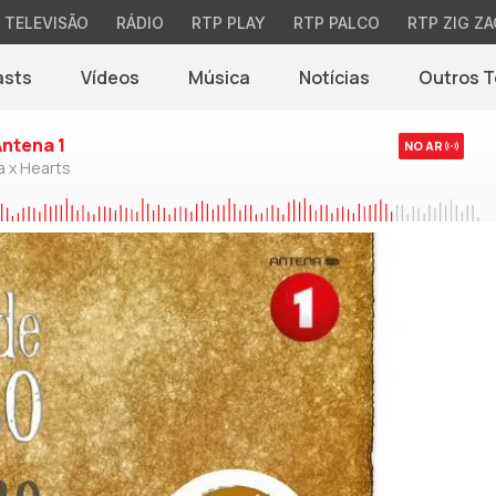
TELEVISÃO
RÁDIO
RTP PLAY
RTP PALCO
RTP ZIG ZA
asts
Vídeos
Música
Notícias
Outros 
(abre em nova jane
Antena 1
NO AR
a x Hearts