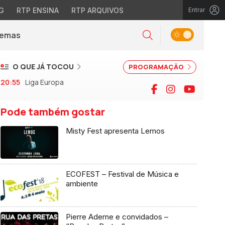
G
RTP ENSINA
RTP ARQUIVOS
Entrar
Alternar tema
Temas
la)
Pesquisar
O QUE JÁ TOCOU
PROGRAMAÇÃO
20:55
Liga Europa
Facebook
Instagram
YouTu
Pode também gostar
Misty Fest apresenta Lemos
ECOFEST – Festival de Música e
ambiente
Pierre Aderne e convidados –