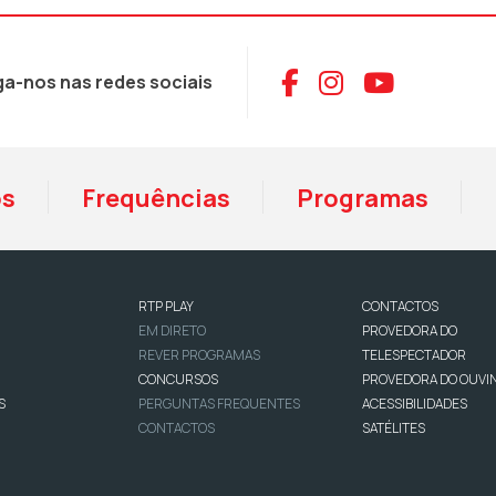
Aceder ao Face
Aceder ao I
Aceder 
ga-nos nas redes sociais
os
Frequências
Programas
RTP PLAY
CONTACTOS
EM DIRETO
PROVEDORA DO
REVER PROGRAMAS
TELESPECTADOR
CONCURSOS
PROVEDORA DO OUVI
S
PERGUNTAS FREQUENTES
ACESSIBILIDADES
CONTACTOS
SATÉLITES