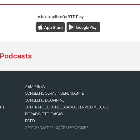
Instale a aplicação
RTP Play
book da RTP Antena 1
nstagram da RTP Antena 1
ao YouTube da RTP Antena 1
Podcasts
A EMPRESA
CONSELHO GERAL INDEPENDENTE
CONSELHO DE OPINIÃO
NTE
CONTRATO DE CONCESSÃO DO SERVIÇO PÚBLICO
DE RÁDIO E TELEVISÃO
RGPD
GESTÃO DAS DEFINIÇÕES DE COOKIES