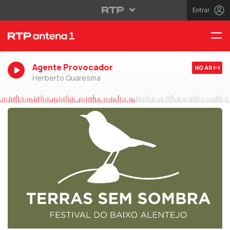
Entrar
Agente Provocador
NO AR
Herberto Quaresma