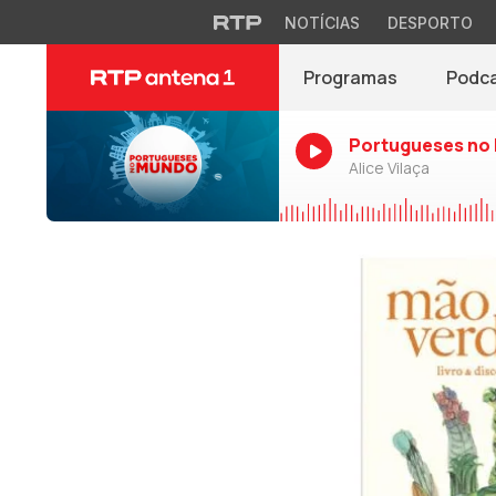
NOTÍCIAS
DESPORTO
Programas
Podc
Portugueses no
Alice Vilaça