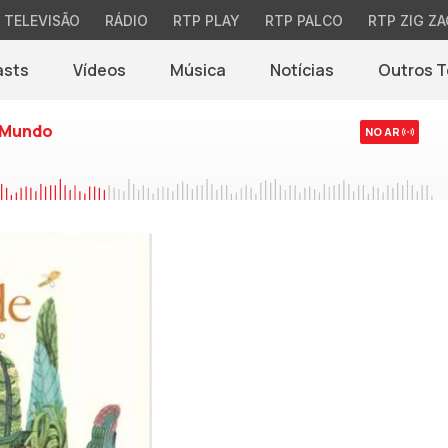
TELEVISÃO
RÁDIO
RTP PLAY
RTP PALCO
RTP ZIG ZA
asts
Vídeos
Música
Notícias
Outros 
(abre em nova jane
 Mundo
NO AR