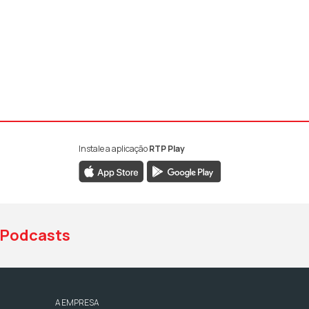
Instale a aplicação
RTP Play
book da RTP Antena 1
nstagram da RTP Antena 1
ao YouTube da RTP Antena 1
Podcasts
A EMPRESA