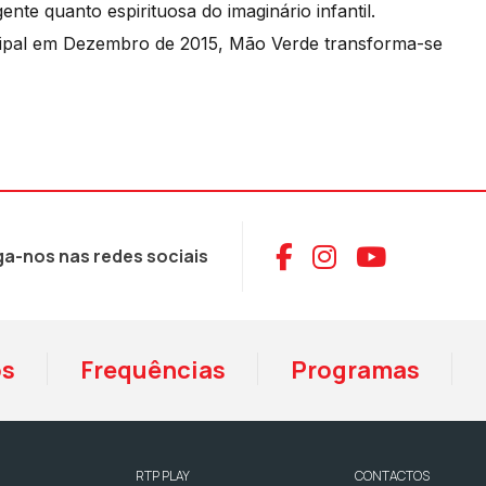
nte quanto espirituosa do imaginário infantil.
cipal em Dezembro de 2015, Mão Verde transforma-se
Aceder ao Face
Aceder ao I
Aceder 
ga-nos nas redes sociais
os
Frequências
Programas
RTP PLAY
CONTACTOS