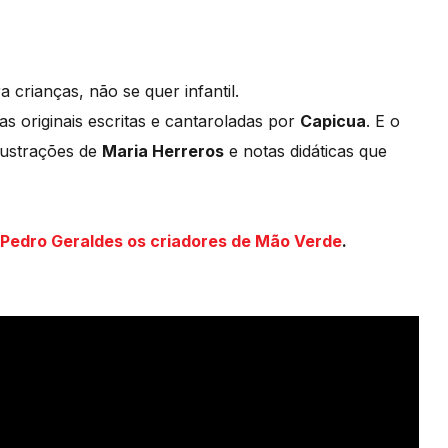
 crianças, não se quer infantil.
s originais escritas e cantaroladas por
Capicua
. E o
ilustrações de
Maria Herreros
e notas didáticas que
Pedro Geraldes os criadores de Mão Verde
.