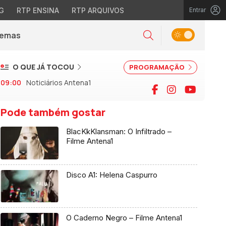
G
RTP ENSINA
RTP ARQUIVOS
Entrar
Alternar tema
Temas
la)
Pesquisar
O QUE JÁ TOCOU
PROGRAMAÇÃO
09:00
Noticiários Antena1
Facebook
Instagram
YouTu
Pode também gostar
BlacKkKlansman: O Infiltrado –
Filme Antena1
Disco A1: Helena Caspurro
O Caderno Negro – Filme Antena1