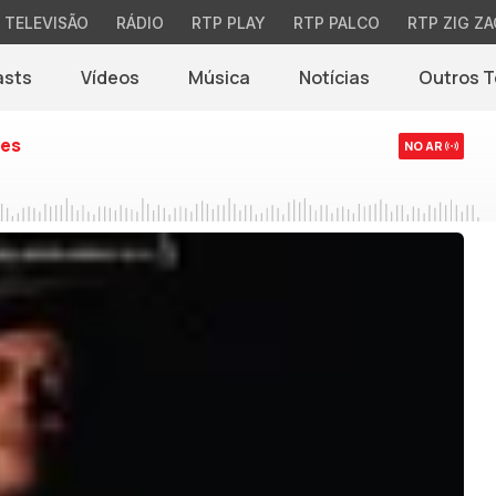
TELEVISÃO
RÁDIO
RTP PLAY
RTP PALCO
RTP ZIG ZA
asts
Vídeos
Música
Notícias
Outros 
(abre em nova jane
es
NO AR