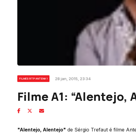
28 jan, 2015, 23:34
FILMES RTP ANTENA 1
Filme A1: “Alentejo, 
"Alentejo, Alentejo"
de Sérgio Trefaut é filme Ante