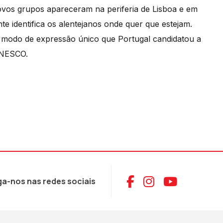
ovos grupos apareceram na periferia de Lisboa e em
e identifica os alentejanos onde quer que estejam.
modo de expressão único que Portugal candidatou a
 UNESCO.
Aceder ao Face
Aceder ao I
Aceder 
ga-nos nas redes sociais