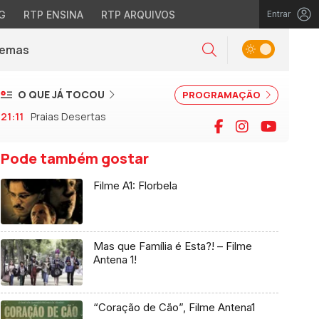
G
RTP ENSINA
RTP ARQUIVOS
Entrar
Alternar tema
Temas
la)
Pesquisar
O QUE JÁ TOCOU
PROGRAMAÇÃO
21:11
Praias Desertas
Facebook
Instagram
YouTu
Pode também gostar
Filme A1: Florbela
Mas que Família é Esta?! – Filme
Antena 1!
“Coração de Cão”, Filme Antena1