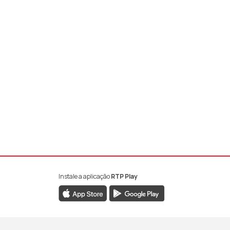
Instale a aplicação
RTP Play
book da RTP Antena 1
nstagram da RTP Antena 1
ao YouTube da RTP Antena 1