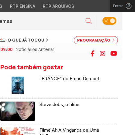
G
RTP ENSINA
RTP ARQUIVOS
Entrar
Alternar tema
Temas
la)
Pesquisar
O QUE JÁ TOCOU
PROGRAMAÇÃO
09:00
Noticiários Antena1
Facebook
Instagram
YouTu
Pode também gostar
“FRANCE” de Bruno Dumont
Steve Jobs, o filme
Filme A1: A Vingança de Uma