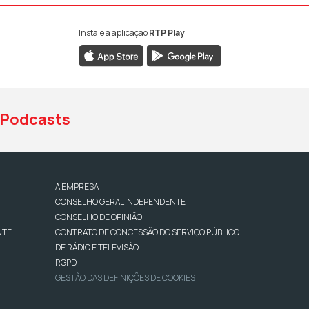
Instale a aplicação
RTP Play
book da RTP Antena 1
nstagram da RTP Antena 1
ao YouTube da RTP Antena 1
Podcasts
A EMPRESA
CONSELHO GERAL INDEPENDENTE
CONSELHO DE OPINIÃO
NTE
CONTRATO DE CONCESSÃO DO SERVIÇO PÚBLICO
DE RÁDIO E TELEVISÃO
RGPD
GESTÃO DAS DEFINIÇÕES DE COOKIES