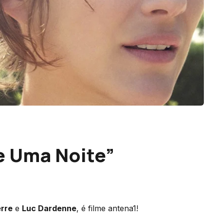
 e Uma Noite”
erre
e
Luc Dardenne
, é filme antena1!