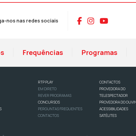
Aceder ao Face
Aceder ao I
Aceder 
ga-nos nas redes sociais
os
Frequências
Programas
RTP PLAY
CONTACTOS
EM DIRETO
PROVEDORA DO
REVER PROGRAMAS
TELESPECTADOR
CONCURSOS
PROVEDORA DO OUVI
S
PERGUNTAS FREQUENTES
ACESSIBILIDADES
CONTACTOS
SATÉLITES