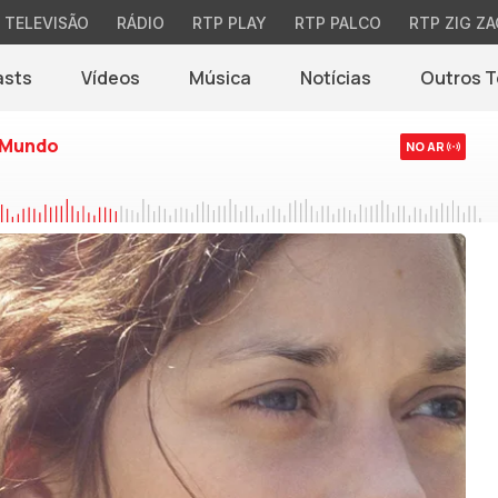
TELEVISÃO
RÁDIO
RTP PLAY
RTP PALCO
RTP ZIG ZA
asts
Vídeos
Música
Notícias
Outros 
(abre em nova jane
 Mundo
NO AR