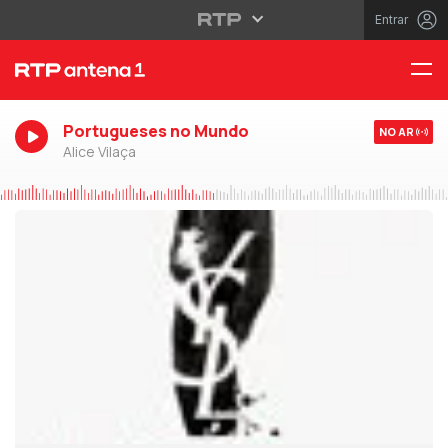
Entrar
Portugueses no Mundo
NO AR
Alice Vilaça